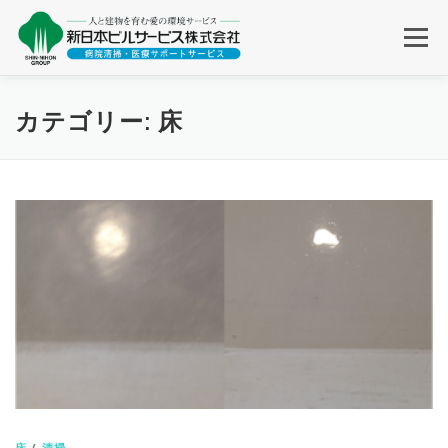
コ
ン
メニュー
テ
ン
ツ
へ
感染対策清掃システム
教育研修
清掃品質チェック
カテゴリー:
床
ス
キ
ッ
プ
ICNとの連携
ＳＮＢ感染対策情報局
コーポレートサイト
床
/
清掃