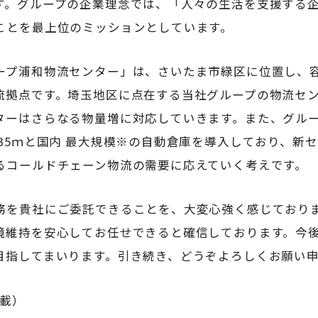
す。グループの企業理念では、「人々の生活を支援する
ことを最上位のミッションとしています。
ープ浦和物流センター」は、さいたま市緑区に位置し、
流拠点です。埼玉地区に点在する当社グループの物流セ
ターはさらなる物量増に対応していきます。また、グル
35ｍと国内 最大規模※の自動倉庫を導入しており、新
るコールドチェーン物流の需要に応えていく考えです。
務を貴社にご委託できることを、大変心強く感じており
境維持を安心してお任せできると確信しております。今
目指してまいります。引き続き、どうぞよろしくお願い
掲載）