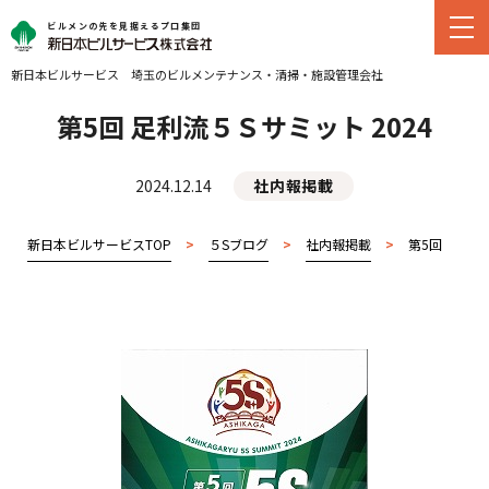
ビルメンの先を見据えるプロ集団
新日本ビルサービス
埼玉のビルメンテナンス・
清掃・施設管理会社
第5回 足利流５Ｓサミット 2024
2024.12.14
社内報掲載
新日本ビルサービスTOP
>
５Sブログ
>
社内報掲載
>
第5回 足利流