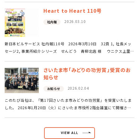
になりますが、ここ…
Heart to Heart 110号
2026.03.10
社内報
新日本ビルサービス 社内報110号 2026年3月10日 32頁 1, 社長メッ
セージ2, 事業所紹介シリーズ せんどう 青柳北店 様 ウニクス上里
様3, 株式会社武蔵屋 藤岡リネン・ユニフォーム工場 ～藤井先生 指…
さいたま市「みどりの功労賞」受賞のお
知らせ
2026.02.04
お知らせ
このたび当社は、「第17回さいたま市みどりの功労賞」を受賞いたしま
した。 2026年1月20日（火）にさいたま市役所2階会議室にて開催され
た表彰式に、当社取締役の樋田（写真右端）が出席いたしました。 これ
まで10年以上に…
VIEW ALL