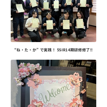
“ね・た・か” で実践！ 5SIR14期研修修了‼