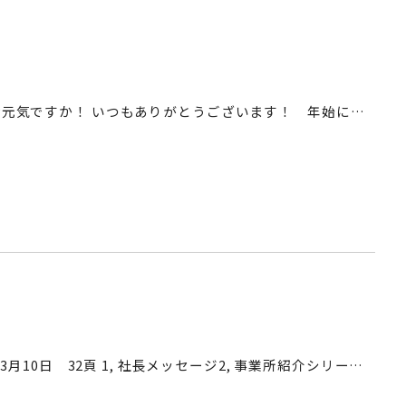
！
さわやか社員の皆さん、こんにちは！ お元気ですか！ いつもありがとうございます！ 年始に、さわやか社員さんとお客様から嬉しい年賀状とメッセージを頂き、心が“ときめき”ました。 「お世話になって15年目になりますが、ここ…
新日本ビルサービス 社内報110号 2026年3月10日 32頁 1, 社長メッセージ2, 事業所紹介シリーズ せんどう 青柳北店 様 ウニクス上里 様3, 株式会社武蔵屋 藤岡リネン・ユニフォーム工場 ～藤井先生 指…