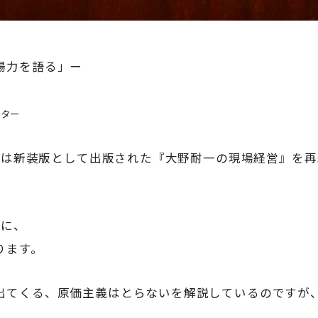
場力を語る」ー
ンター
年には新装版として出版された『大野耐一の現場経営』を
」に、
ります。
出てくる、原価主義はとらないを解説しているのですが