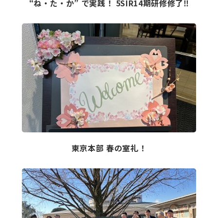
“ね・た・か” で実践！ 5SIR14期研修修了‼
東京本部 春の室礼！