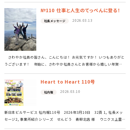
№110 仕事と人生のてっぺんに登る！
2026.03.13
社長メッセージ
さわやか社員の皆さん、こんにちは！ お元気ですか！ いつもありがと
うございます！ 年始に、さわやか社員さんとお客様から嬉しい年賀状
とメッセージを頂き、心が“ときめき”ました。 「お世話になって15年目
になりますが、ここ…
Heart to Heart 110号
2026.03.10
社内報
新日本ビルサービス 社内報110号 2026年3月10日 32頁 1, 社長メッ
セージ2, 事業所紹介シリーズ せんどう 青柳北店 様 ウニクス上里
様3, 株式会社武蔵屋 藤岡リネン・ユニフォーム工場 ～藤井先生 指…