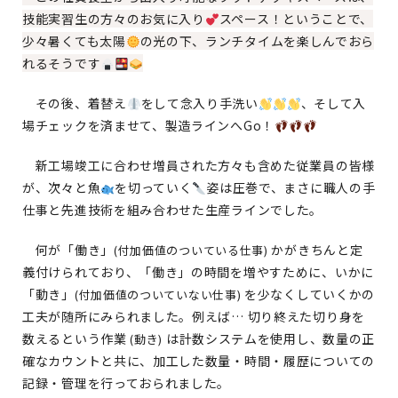
技能実習生の方々のお気に入り
スペース！ということで、
少々暑くても太陽
の光の下、ランチタイムを楽しんでおら
れるそうです
その後、着替え
をして念入り手洗い
、そして入
場チェックを済ませて、製造ラインへGo！
新工場竣工に合わせ増員された方々も含めた従業員の皆様
が、次々と魚
を切っていく
姿は圧巻で、まさに職人の手
仕事と先進技術を組み合わせた生産ラインでした。
何が「働き」
かがきちんと定
(付加価値のついている仕事)
義付けられており、「働き」の時間を増やすために、いかに
「動き」
を少なくしていくかの
(付加価値のついていない仕事)
工夫が随所にみられました。例えば… 切り終えた切り身を
数えるという作業
は計数システムを使用し、数量の正
(動き)
確なカウントと共に、加工した数量・時間・履歴についての
記録・管理を行っておられました。