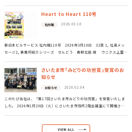
とメッセージを頂き、心が“ときめき”ました。 「お世話になって15年目
になりますが、ここ…
Heart to Heart 110号
2026.03.10
社内報
新日本ビルサービス 社内報110号 2026年3月10日 32頁 1, 社長メッ
セージ2, 事業所紹介シリーズ せんどう 青柳北店 様 ウニクス上里
様3, 株式会社武蔵屋 藤岡リネン・ユニフォーム工場 ～藤井先生 指…
さいたま市「みどりの功労賞」受賞のお
知らせ
2026.02.04
お知らせ
このたび当社は、「第17回さいたま市みどりの功労賞」を受賞いたしま
した。 2026年1月20日（火）にさいたま市役所2階会議室にて開催され
た表彰式に、当社取締役の樋田（写真右端）が出席いたしました。 これ
まで10年以上に…
VIEW ALL