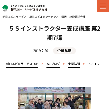
ビルメンの先を見据えるプロ集団
新日本ビルサービス
埼玉のビルメンテナンス・
清掃・施設管理会社
５Ｓインストラクター養成講座 第2
期7講
2019.2.20
企業訪問
新日本ビルサービスTOP
>
５Sブログ
>
企業訪問
>
５Ｓインストラ