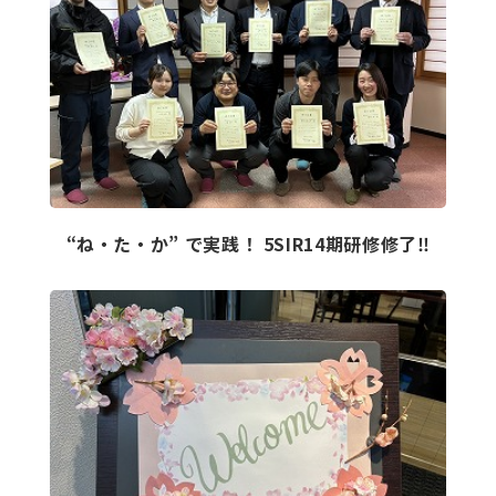
“ね・た・か” で実践！ 5SIR14期研修修了‼