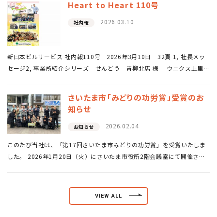
Heart to Heart 110号
2026.03.10
社内報
新日本ビルサービス 社内報110号 2026年3月10日 32頁 1, 社長メッ
セージ2, 事業所紹介シリーズ せんどう 青柳北店 様 ウニクス上里
様3, 株式会社武蔵屋 藤岡リネン・ユニフォーム工場 ～藤井先生 指…
さいたま市「みどりの功労賞」受賞のお
知らせ
2026.02.04
お知らせ
このたび当社は、「第17回さいたま市みどりの功労賞」を受賞いたしま
した。 2026年1月20日（火）にさいたま市役所2階会議室にて開催され
た表彰式に、当社取締役の樋田（写真右端）が出席いたしました。 これ
まで10年以上に…
VIEW ALL